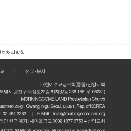
정보처리방침
교
선교 · 봉사
대한예수교장로회(통합) 신양교회
특별시 광진구 뚝섬로22길 8
(자양동 236-156, 우: 05081)
MORNINGCOME LAND Presbyterian Church
seom-ro 22-gil, Gwangjin-gu
Seoul, 05081, Rep. of KOREA
 :
02-464-2262
E-Mail :
love@morningcomeland.org
라인 헌금 계좌 : 새마을금고 9002-1877-6753-4 신양교회
ⓒ 신양교회
All Rights Reserved.
Published By www.dsori.com
관리