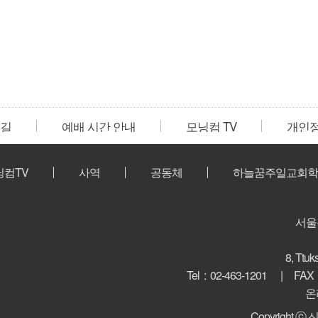
 길
예배 시간 안내
모닝컴 TV
개인
닝컴TV
사역
공동체
하늘꿈주일교회학
서울
8, Ttuk
Tel : 02-463-1201
FAX
온
Copyright 