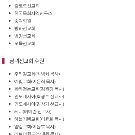
캄코르선교회
한국목회사역연구소
숭덕학원
방파선교회
범양선교회
오륙선교회
남녀선교회 후원
주와길교회(최병화 목사)
예빛교회(이은직 목사)
함께걷는교회(김원경 목사)
인도네시아(최광수 선교사)
인도네시아(김창기 선교사)
케냐(허미란 선교사)
하늘기쁨교회(이윤희 목사)
양강교회(이윤호 목사)
러브더월드(박대원 목사)