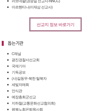
러브네팔(권승일 선교사-NNCC)
아르헨티나(이재삼 선교사)
선교지 정보 바로가기
돕는기관
C채널
광진경찰서선교회
국제기아
기독공보
(사)길동무-북한 탈북자
세빛자매회
안식관
예장총회군선교
지하철(교통문화선교협의회)
평북노회은퇴목사회