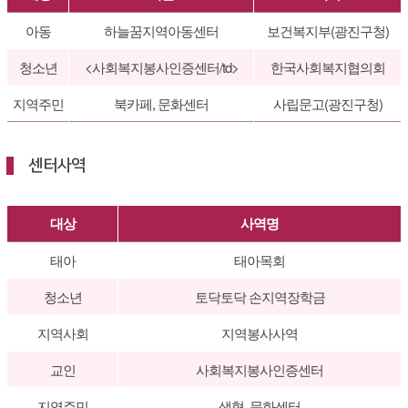
아동
하늘꿈지역아동센터
보건복지부(광진구청)
청소년
<사회복지봉사인증센터/td>
한국사회복지협의회
지역주민
북카페, 문화센터
사립문고(광진구청)
센터사역
대상
사역명
태아
태아목회
청소년
토닥토닥 손지역장학금
지역사회
지역봉사사역
교인
사회복지봉사인증센터
지역주민
생협, 문화센터