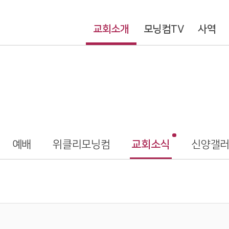
교회소개
모닝컴TV
사역
예배
위클리모닝컴
교회소식
신양갤