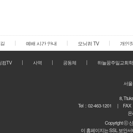
 길
예배 시간 안내
모닝컴 TV
개인
닝컴TV
사역
공동체
하늘꿈주일교회학
서울
8, Ttuk
Tel : 02-463-1201
FAX
온
Copyright 
이 홈페이지는 SSL 보안