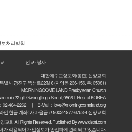
정보처리방침
교
선교 · 봉사
대한예수교장로회(통합) 신양교회
특별시 광진구 뚝섬로22길 8
(자양동 236-156, 우: 05081)
MORNINGCOME LAND Presbyterian Church
seom-ro 22-gil, Gwangjin-gu
Seoul, 05081, Rep. of KOREA
 :
02-464-2262
E-Mail :
love@morningcomeland.org
라인 헌금 계좌 : 새마을금고 9002-1877-6753-4 신양교회
ⓒ 신양교회
All Rights Reserved.
Published By www.dsori.com
관리
서버가 적용되어 개인정보가 안전하게 관리되고 있습니다.