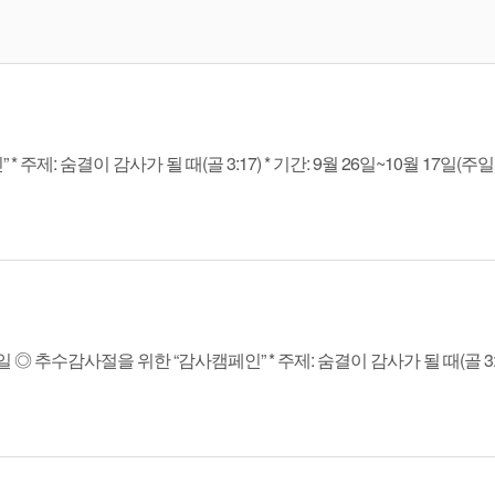
숨결이 감사가 될 때(골 3:17) * 기간: 9월 26일~10월 17일(주일) 내
추수감사절을 위한 “감사캠페인” * 주제: 숨결이 감사가 될 때(골 3:17)