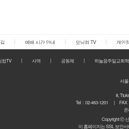
 길
예배 시간 안내
모닝컴 TV
개인
닝컴TV
사역
공동체
하늘꿈주일교회학
서울
8, Ttuk
Tel : 02-463-1201
FAX
온
Copyright 
이 홈페이지는 SSL 보안