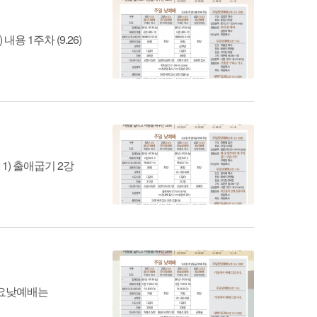
용 1주차 (9.26)
 1) 출애굽기 2강
수요낮예배는