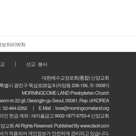
정보처리방침
교
선교 · 봉사
대한예수교장로회(통합) 신양교회
특별시 광진구 뚝섬로22길 8
(자양동 236-156, 우: 05081)
MORNINGCOME LAND Presbyterian Church
seom-ro 22-gil, Gwangjin-gu
Seoul, 05081, Rep. of KOREA
 :
02-464-2262
E-Mail :
love@morningcomeland.org
라인 헌금 계좌 : 새마을금고 9002-1877-6753-4 신양교회
ⓒ 신양교회
All Rights Reserved.
Published By www.dsori.com
관리
서버가 적용되어 개인정보가 안전하게 관리되고 있습니다.