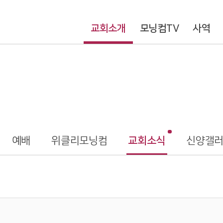
교회소개
모닝컴TV
사역
예배
위클리모닝컴
교회소식
신양갤