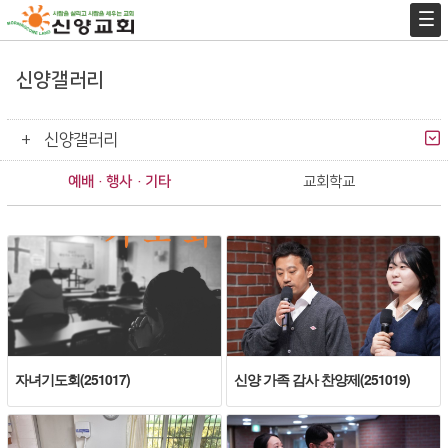
신양갤러리
신양갤러리
예배 · 행사 · 기타
교회학교
자녀기도회(251017)
신양 가족 감사 찬양제(251019)