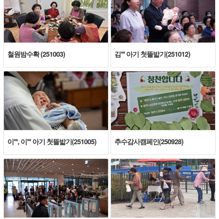
철원밤수확 (251003)
김** 아기 첫뜰밟기(251012)
이**, 이** 아기 첫뜰밟기(251005)
추수감사캠페인(250928)