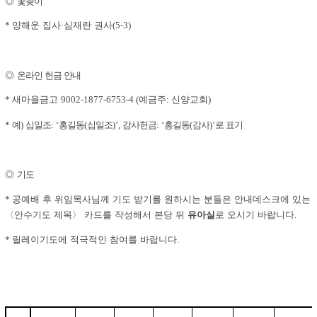
◎
꽃꽂이
양해운 집사
심재란 권사
*
·
(5-3)
◎
온라인 헌금 안내
새마을금고
예금주
신양교회
*
9002-1877-6753-4 (
:
)
예
십일조
홍길동
십일조
감사헌금
홍길동
감사
로 표기
*
)
: ‘
(
)’,
: ‘
(
)’
◎
기도
공예배 후 위임목사님께 기도 받기를 원하시는 분들은 안내데스크에 있는
*
〈
안수기도 제목
〉
카드를 작성해서 본당 뒤
유아실
로 오시기 바랍니다
.
릴레이기도
에 적극적인 참여를 바랍니다
*
.