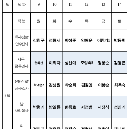
월
날 짜
9
10
11
12
13
14
월
화
수
목
금
토
직 분
목사
장로
/
/
강청구
정형서
박성준
양해운
이한기
박동휘
1
안수집사
시무
·
조정숙
이희자
성신애
정봉순
김영은
현화선
2
협동권사
은퇴장로
/
김성원
박순희
김월영
이봉순
최옥숙
최덕순
2
권사
집사
/
월
8
남
박형기
방일륜
변종호
서정범
서정식
성인기
서리집사
여
정민자
정은주
정정숙
정현성
정효임
제니퍼