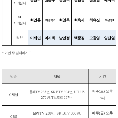
서리집사
여
최연홍
최영옥
최옥자
최유진
최영숙
최은영
2
1
서리집사
청 년
이세민
이지희
남민정
백종길
오창영
양진열
이번 주 릴레이기도
*
시간
채널
방송
매주
토
오후
올레
번
번
(
)
TV 235
, SK BTV 304
, UPLUS
채널
C
번
브로드
번
시
272
, T
227
8
매주
금
오후
올레
번
번
(
)
TV 238
, SK BTV 300
,
CBS