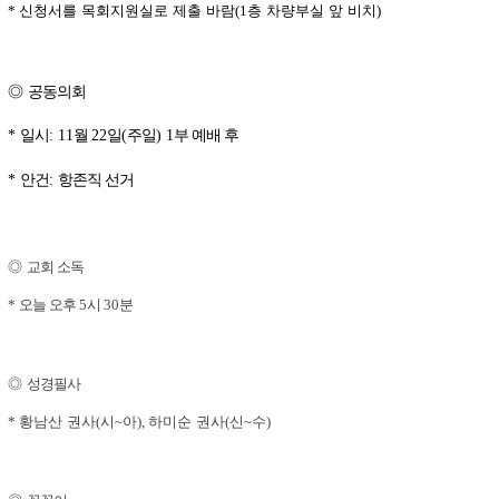
신청서를 목회지원실로 제출 바람
층 차량부실 앞 비치
*
(1
)
◎
공동의회
일시
월
일
주일
부 예배 후
*
: 11
22
(
) 1
안건
항존직 선거
*
:
◎
교회 소독
오늘 오후
시
분
*
5
30
◎
성경필사
황남산 권사
시
아
하미순 권사
신
수
*
(
~
),
(
~
)