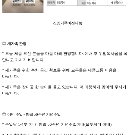
신양가족비전나눔
◎
새가족 환영
오늘 처음 오신 분들을 마음 다해 환영합니다
예배 후 위임목사님을 꼭
*
.
만나고 가시기 바랍니다
.
새가족을 위한 주차 공간 확보를 위해 교우들은 대중교통 이용을
*
바랍니다
.
새가족은 장미꽃 한 송이를 들고 있습니다
더 따뜻하게 맞이해 주시기
*
.
바랍니다
.
◎
이번 주일
창립
주년 기념주일
-
56
주일낮
부 예배
창립
주년 기념주일예배
올투게더 예배
*
1-4
:
56
(
)
주일찬양예배
항존직 은퇴예식
은퇴자 명단
장로
박인자
집사