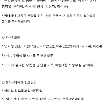
*
:
(
-
:
/
:
황영열
송기정
이순석
권사
김유자
임석순
,
,
/
:
,
)
미래세대 교육관 건립을 위한
씨앗 헌금
에 기도와 믿음의 결단으로
*
‘
’
참여를 부탁드립니다
.
◎
자녀기도회
일시 및 장소
월
일
금
일
금
매주 금요일 저녁
시
분
비전홀
*
: 11
6
(
)~27
(
),
7
30
,
대상
수험생 및 자녀를 둔 부모 모두
*
:
기도가 필요한 수험생 명단을 기록 바람
층 차량부실 앞 비치
*
(1
)
◎
유아세례
세례
입교 신청
·
·
세례 일시
월
일 성탄주일
*
: 12
20
교육 기간
월
일
주일
월
일
주일
주간
부 예배 후
*
: 11
29
(
)~12
13
(
) 3
, 3