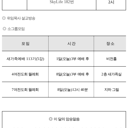
번
시
SkyLife 182
2
◎
위임목사 설교방송
◎
소그룹모임
모 임
시 간
장 소
새가족예배
기
강
일
오늘
부 예배 후
비전홀
113
(5
)
1
(
) 3
여전도회 월례회
일
오늘
부 예배 후
층 새가족실
4
8
(
) 3
2
여전도회 월례회
일
오늘
시
분
지하 그릴
7
8
(
) 12
40
◎
이 달의 암송말씀