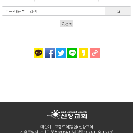
검색
대한예수교장로회(통합) 신양교회
서울특별시 광진구 뚝섬로22길 8
(자양동 236-156, 우: 05081)