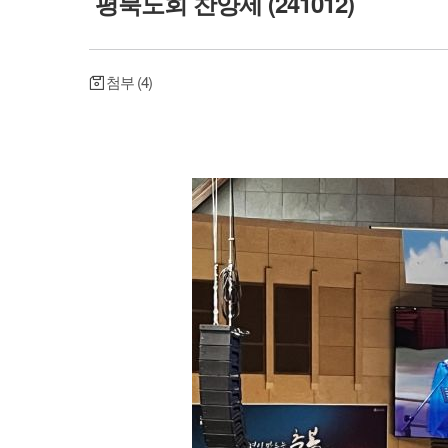
평북노회 찬양제 (241012)
첨부 (4)